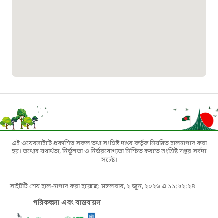
মাদকদ্রব্য নিয়ন্ত্রণ হটলাইন
১৬১১৩
জরুরী অভ্যন্তরীণ নৌ-পরিবহন হটলাইন
১৬৪৪৫
পাসপোর্ট বাতায়ন হটলাইন
এই ওয়েবসাইটে প্রকাশিত সকল তথ্য সংশ্লিষ্ট দপ্তর কর্তৃক নিয়মিত হালনাগাদ করা
১৬১৭১
হয়। তথ্যের যথার্থতা, নির্ভুলতা ও নির্ভরযোগ্যতা নিশ্চিত করতে সংশ্লিষ্ট দপ্তর সর্বদা
সচেষ্ট।
বাংলাদেশ মুক্তিযোদ্ধা কল্যাণ ট্রাস্ট
সাইটটি শেষ হাল-নাগাদ করা হয়েছে: মঙ্গলবার, ২ জুন, ২০২৬ এ ১১:২২:২৪
১৬১৩৫
পরিকল্পনা এবং বাস্তবায়ন