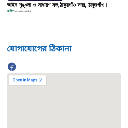
১০২
আইন শৃঙ্খলা ও সাধারণ সভ,ঠাকুরগাঁও সদর, ঠাকুরগাঁও।
অফিস
১৯-০৯-২০২২
দুর্যোগের আগাম বার্তা
১৬১২২
স্মার্ট ভূমি সেবা
যোগাযোগের ঠিকানা
১০৯৮
শিশু সহায়তা লাইন
১৬১০৯
বাংলাদেশ কর্মচারী কল্যাণ বোর্ড হটলাইন
০১৯০৮৮৮৮৮৮৮