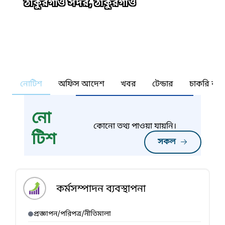
ঠাকুরগাঁও সদর, ঠাকুরগাঁও
নোটিশ
অফিস আদেশ
খবর
টেন্ডার
চাকরি কর্ন
নো
কোনো তথ্য পাওয়া যায়নি।
টিশ
সকল
কর্মসম্পাদন ব্যবস্থাপনা
প্রজ্ঞাপন/পরিপত্র/নীতিমালা