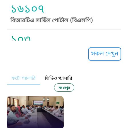
১৬১০৭
বিআরটিএ সার্ভিস পোর্টাল (বিএসপি)
১০৩
সুপ্রীম কোর্ট হেল্পলাইন
সকল দেখুন
১০৯
ফটো গ্যালারি
ভিডিও গ্যালারি
নারী ও শিশু নির্যাতন প্রতিরোধ
সব দেখুন
১০৬
দুদক